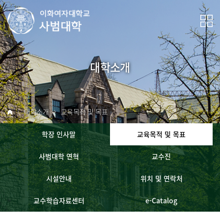
대학소개
대학소개
교육목적 및 목표
학장 인사말
교육목적 및 목표
사범대학 연혁
교수진
시설안내
위치 및 연락처
교수학습자료센터
e-Catalog