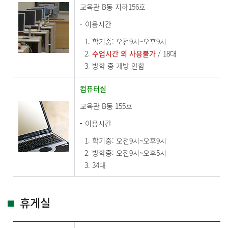
교육관 B동 지하156호
이용시간
학기중: 오전9시~오후9시
수업시간 외 사용불가
/ 18대
방학 중 개방 안함
컴퓨터실
교육관 B동 155호
이용시간
학기중: 오전9시~오후9시
방학중: 오전9시~오후5시
34대
휴게실