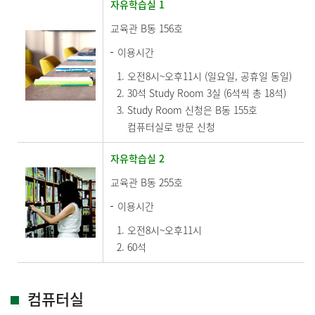
자유학습실 1
교육관 B동 156호
이용시간
오전8시~오후11시 (일요일, 공휴일 동일)
30석 Study Room 3실 (6석씩 총 18석)
Study Room 신청은 B동 155호
컴퓨터실로 방문 신청
자유학습실 2
교육관 B동 255호
이용시간
오전8시~오후11시
60석
컴퓨터실