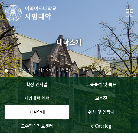
대학소개
대학소개
시설안내
컴퓨터실, 열람실, 편의공간
학장 인사말
교육목적 및 목표
사범대학 연혁
교수진
시설안내
위치 및 연락처
교수학습자료센터
e-Catalog