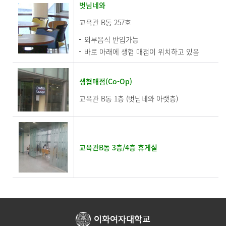
벗님네와
교육관 B동 257호
외부음식 반입가능
바로 아래에 생협 매점이 위치하고 있음
생협매점(Co-Op)
교육관 B동 1층 (벗님네와 아랫층)
교육관B동 3층/4층 휴게실
이화여자대학교